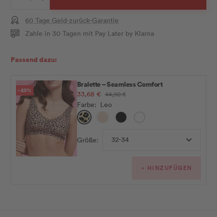
Menge
Menge
verringern
erhöhen
60 Tage Geld-zurück-Garantie
Zahle in 30 Tagen mit Pay Later by Klarna
Passend dazu:
Bralette – Seamless Comfort
- 25%
Angebotspreis
33,68 €
Regulärer
44,90 €
Preis
Farbe:
Leo
Leo
Nude
Schwarz
Weiß
32-34
Größe:
+ HINZUFÜGEN