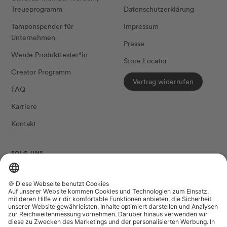
Treueprogramm
Datenschutzerklärung
Tamponspender für
Impressum
Unternehmen
Presse
Werde Produkttester*in
Store Locator
Creator Programm
Vertrag widerrufen
FAQ
Karriere
Kontakt
FOLG UNS
Land/Region
Sprache
Niederlande (EUR €)
Deutsch