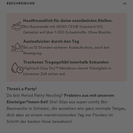
BESCHREIBUNG
Hautfreundlich für deine sensibelsten Stellen.
Bio-Baumwolle mit OEKO-TEX® Standard 100.
Getestet auf über 1.000 Schadstoffe. Ohne Biozide.
Auslaufsicher durch den Tag
Bis zu 12 Stunden sicherer Auslaufschutz, auch bei
Bewegung.
Trockenes Tragegefühl innerhalb Sekunden
Hightech Stay Dry™ Membran nimmt Flüssigkeit in
kürzester Zeit sicher auf.
Three’s a Party!
Probiers aus mit unserem
Du bist Period Panty Neuling?
Einsteiger*innen-Set!
Drei Slips aus super-comfy Bio-
Baumwolle in Schwarz, die aussehen wie ganz normale Tangas,
dich aber an einem menstruierenden Tag vor Flecken im
Schritt der besten Hose bewahren!