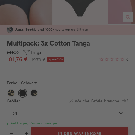
Zo
Jana, Sophia
und 1000+ weiteren gefällt das
Multipack: 3x Cotton Tanga
Tanga
Angebotspreis
101,76 €
Regulärer
0
119,70 €
Spare 15%
Preis
Farbe:
Schwarz
Leo
Schwarz
Schwarz/Leo
Größe:
Welche Größe brauche ich?
34
Auf Lager, Versand morgen
IN DEN WARENKORB