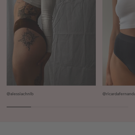
@alessiachnlb
@ricardafernand