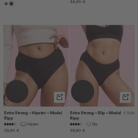
Angebotspreis
44,90 €
Leo
Schwarz
Schnellansicht
Schnella
Extra Strong – Hipster – Modal
Extra Strong – Slip – Modal
3.50
Ripp
Ripp
Hipster
Slip
Angebotspreis
Angebotspreis
39,90 €
39,90 €