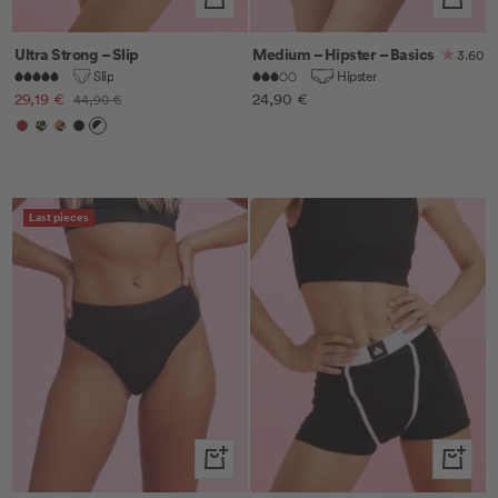
Ultra Strong – Slip
Medium – Hipster – Basics
3.60
Slip
Hipster
Angebotspreis
Angebotspreis
29,19 €
Regulärer
24,90 €
44,90 €
Preis
Cherry
Leo
Leo/Orange
Schwarz
Schwarz/Weiß
Last pieces
Schnellansicht
Schnella