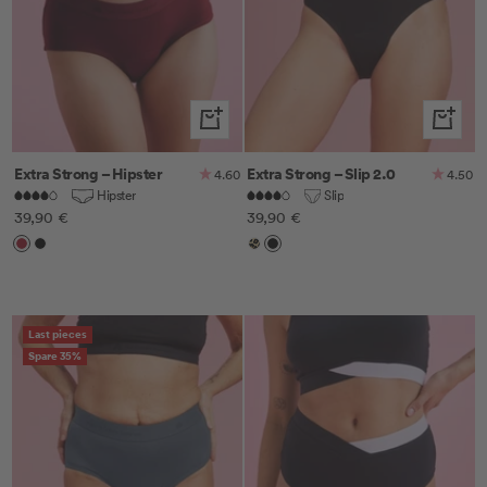
Schnellansicht
Schnella
Extra Strong – Hipster
Extra Strong – Slip 2.0
4.60
4.50
Hipster
Slip
Angebotspreis
Angebotspreis
39,90 €
39,90 €
Cherry
Schwarz
Leo
Schwarz
Last pieces
Spare 35%