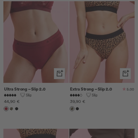
Schnellansicht
Schnella
Ultra Strong – Slip 2.0
Extra Strong – Slip 2.0
5.00
Slip
Slip
Angebotspreis
Angebotspreis
44,90 €
39,90 €
Cherry
Leo
Schwarz
Leo
Schwarz