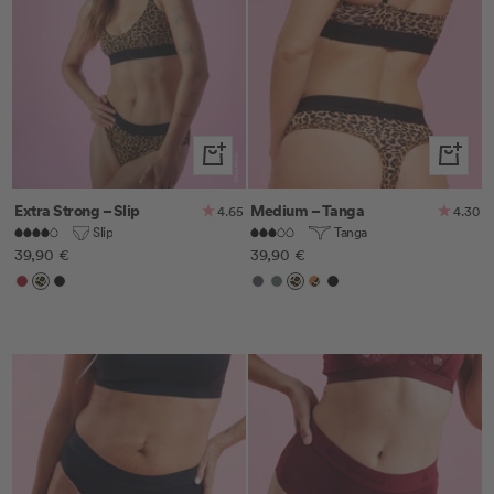
Schnellansicht
Schnella
Extra Strong – Slip
Medium – Tanga
4.65
4.30
Slip
Tanga
Angebotspreis
Angebotspreis
39,90 €
39,90 €
Cherry
Leo
Schwarz
Anthrazit
Dark
Leo
Leo/Orange
Schwarz
Sage