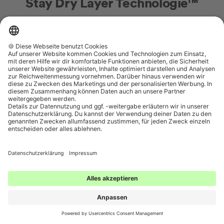
Stay Dry Layer Technologie™
Stay Dry Layer Technologie™
Unsere
saugt Flüssigkeit
blitzschnell auf, sodass du auf dem Trockenen bleibst. Die von
Expert*innen entwickelte Stay Dry Layer Technology™ in der
mit 4 Schichten
Menstruationsunterwäsche bietet
die
atmungsaktiv
optimale Saugkraft und bleibt dabei
.
Die Supersaugpower von Periodenunterwäsche funktioniert
dank innovativer Technologie. In den Schritt der Period Panty
ist eine smarte, absorbierende Schicht eingearbeitet. Zwei
Schichten sorgen dafür, dass Flüssigkeit zum einen schnell
aufgesaugt und zum anderen fest eingeschlossen wird. Sie ist
so flach in die Panty eingearbeitet, dass sie kaum auffällt.
Super comfy Tragegefühl garantiert, von Windelgefühl keine
Spur.
Werde jetzt ClitClub Mitglied