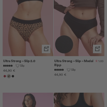
Schnellansicht
Schnella
Ultra Strong – Slip 2.0
Ultra Strong – Slip – Modal
1.00
Ripp
Slip
Slip
Angebotspreis
44,90 €
Angebotspreis
44,90 €
Cherry
Leo
Schwarz