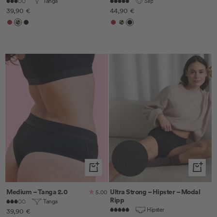
Tanga
Slip
Angebotspreis
Angebotspreis
39,90 €
44,90 €
Cherry
Leo
Schwarz
Cherry
Leo
Schwarz
Schnellansicht
Schnella
Medium – Tanga 2.0
Ultra Strong – Hipster – Modal
5.00
Ripp
Tanga
Hipster
Angebotspreis
39,90 €