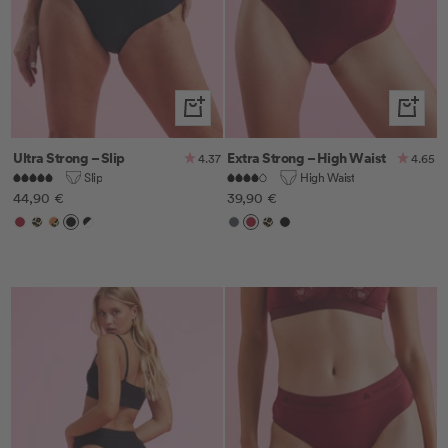
Schnellansicht
Schnella
Ultra Strong – Slip
Extra Strong – High Waist
4.37
4.65
Slip
High Waist
Angebotspreis
Angebotspreis
44,90 €
39,90 €
Cherry
Leo
Leo/Orange
Schwarz
Schwarz/Weiß
Anthrazit
Cherry
Leo
Schwarz