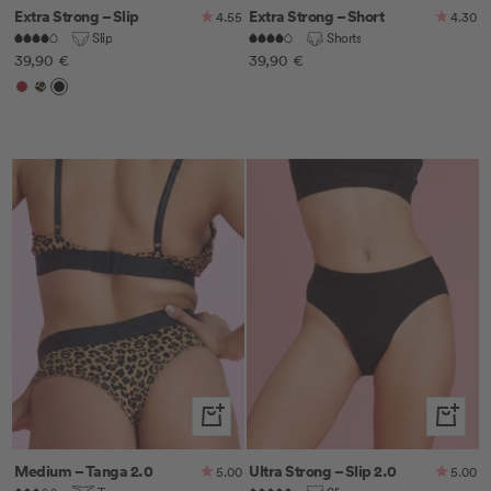
Extra Strong – Slip
Extra Strong – Short
4.55
4.30
Slip
Shorts
Angebotspreis
Angebotspreis
39,90 €
39,90 €
Cherry
Leo
Schwarz
Schnellansicht
Schnella
Medium – Tanga 2.0
Ultra Strong – Slip 2.0
5.00
5.00