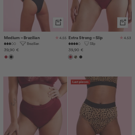
Schnellansicht
Schnella
Medium – Brazilian
Extra Strong – Slip
4.55
4.53
Brazilian
Slip
Angebotspreis
Angebotspreis
39,90 €
39,90 €
Cherry
Schwarz
Cherry
Leo
Schwarz
Last pieces