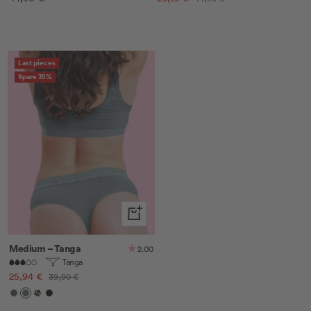
Preis
Last pieces
Spare 35%
Schnellansicht
Medium – Tanga
2.00
Tanga
Angebotspreis
25,94 €
Regulärer
39,90 €
Preis
Anthrazit
Dark
Leo
Schwarz