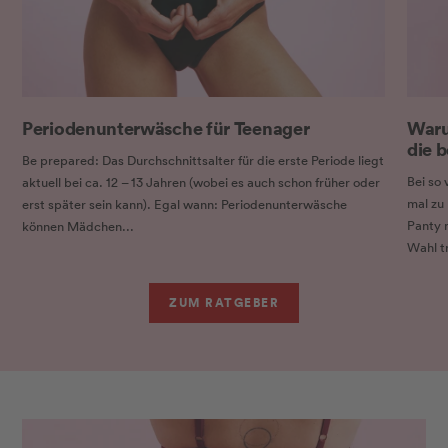
Periodenunterwäsche für Teenager
Waru
die b
Be prepared: Das Durchschnittsalter für die erste Periode liegt
Bei so 
aktuell bei ca. 12 – 13 Jahren (wobei es auch schon früher oder
mal zu
erst später sein kann). Egal wann: Periodenunterwäsche
Panty n
können Mädchen...
Wahl tri
ZUM RATGEBER