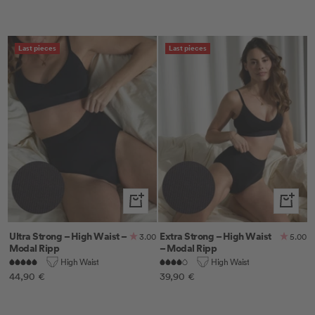
Last pieces
Last pieces
Schnellansicht
Schnella
Ultra Strong – High Waist –
Extra Strong – High Waist
3.00
5.00
Modal Ripp
– Modal Ripp
High Waist
High Waist
Angebotspreis
Angebotspreis
44,90 €
39,90 €