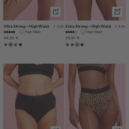
Schnella
Schnellansicht
Extra Strong – High Waist
Ultra Strong – High Waist
4.94
4.54
High Waist
High Waist
Angebotspreis
Angebotspreis
39,90 €
44,90 €
Anthrazit
Cherry
Leo
Schwarz
Anthrazit
Cherry
Leo
Schwarz