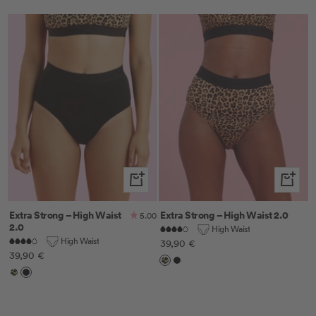
Schnellansicht
Schnella
Extra Strong – High Waist
Extra Strong – High Waist 2.0
5.00
2.0
High Waist
High Waist
Angebotspreis
39,90 €
Angebotspreis
39,90 €
Leo
Schwarz
Leo
Schwarz