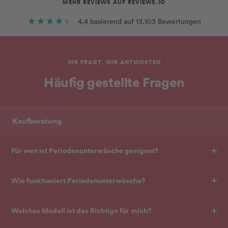
MEHR REVIEWS AUF REVIEWS.IO
4,4
basierend auf
13.103
Bewertungen
IHR FRAGT, WIR ANTWORTEN
Häufig gestellte Fragen
Kaufberatung
Für wen ist Periodenunterwäsche geeignet?
Wie funktioniert Periodenunterwäsche?
Welches Modell ist das Richtige für mich?