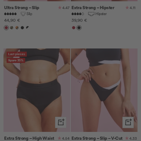
Ultra Strong – Slip
Extra Strong – Hipster
4.47
4.11
Slip
Hipster
Angebotspreis
Angebotspreis
44,90 €
39,90 €
Cherry
Leo
Leo/Orange
Schwarz
Schwarz/Weiß
Cherry
Schwarz
Last pieces
Spare 35%
Schnellansicht
Schnella
Extra Strong – High Waist
Extra Strong – Slip – V-Cut
4.54
4.33