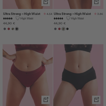
Schnella
Schnellansicht
Ultra Strong – High Waist
Ultra Strong – High Waist
3.86
4.54
High Waist
High Waist
Angebotspreis
Angebotspreis
44,90 €
44,90 €
Anthrazit
Cherry
Leo
Schwarz
Anthrazit
Cherry
Leo
Schwarz
Schnellansicht
Schnella