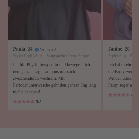
Paula, 24
Janine, 28
Verifiziert
V
Style:
High Waist –
Saugstärke:
Extra Strong
Style:
Slip –
Saug
Ich bin Physiotherapeutin und bewege mich
Ich habe sehr sta
den ganzen Tag. Tampons muss ich
die Panty weder n
zwischendurch wechseln. Mit
Windel. Zusammen
Periodenunterwäsche geht den ganzen Tag lang
Panty sogar an de
nichts daneben!
4,5/
5/5