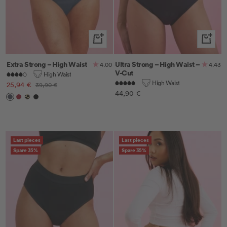
Schnellansicht
Schnella
Extra Strong – High Waist
Ultra Strong – High Waist –
4.00
4.43
V-Cut
High Waist
High Waist
Angebotspreis
25,94 €
Regulärer
39,90 €
Angebotspreis
44,90 €
Preis
Anthrazit
Cherry
Leo
Schwarz
Last pieces
Last pieces
Spare 35%
Spare 35%