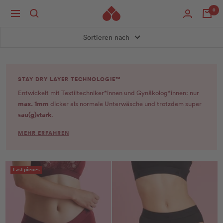
Direkt
0
Navigation
zum
Inhalt
Sortieren nach
STAY DRY LAYER TECHNOLOGIE™
Entwickelt mit Textiltechniker*innen und Gynäkolog*innen: nur
max. 1mm
dicker als normale Unterwäsche und trotzdem super
sau(g)stark
.
MEHR ERFAHREN
Last pieces