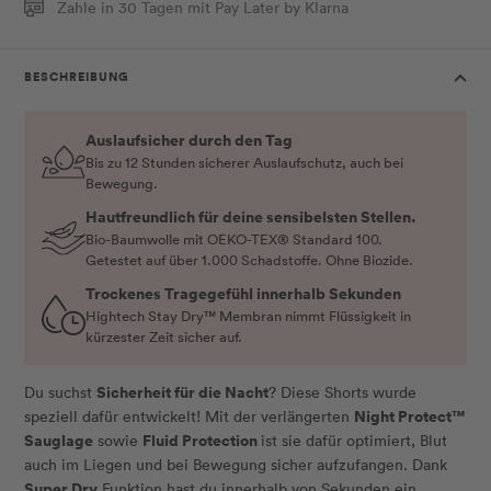
Zahle in 30 Tagen mit Pay Later by Klarna
BESCHREIBUNG
Auslaufsicher durch den Tag
Bis zu 12 Stunden sicherer Auslaufschutz, auch bei
Bewegung.
Hautfreundlich für deine sensibelsten Stellen.
Bio-Baumwolle mit OEKO-TEX® Standard 100.
Getestet auf über 1.000 Schadstoffe. Ohne Biozide.
Trockenes Tragegefühl innerhalb Sekunden
Hightech Stay Dry™ Membran nimmt Flüssigkeit in
kürzester Zeit sicher auf.
Sicherheit für die Nacht
Du suchst
? Diese Shorts wurde
Night Protect™
speziell dafür entwickelt! Mit der verlängerten
Sauglage
Fluid Protection
sowie
ist sie dafür optimiert, Blut
auch im Liegen und bei Bewegung sicher aufzufangen. Dank
Super Dry
Funktion hast du innerhalb von Sekunden ein