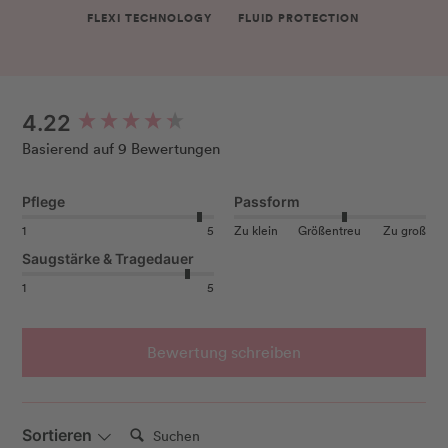
FLEXI TECHNOLOGY
FLUID PROTECTION
New content loaded
4.22
Basierend auf 9 Bewertungen
Pflege
Passform
1
5
Zu klein
Größentreu
Zu groß
Saugstärke & Tragedauer
1
5
Bewertung schreiben
Suchen:
Sortieren