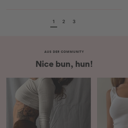
1
2
3
AUS DER COMMUNITY
Nice bun, hun!