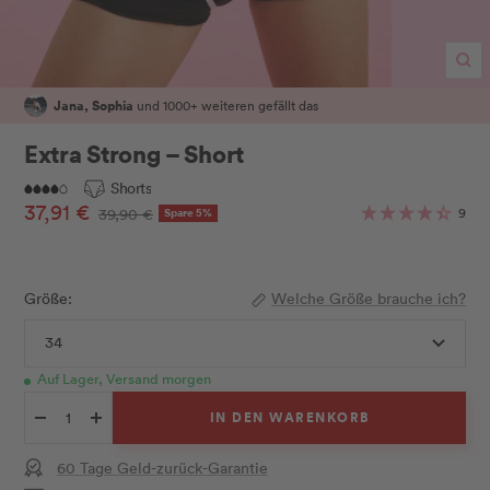
Zo
Jana, Sophia
und 1000+ weiteren gefällt das
Extra Strong – Short
Shorts
Angebotspreis
37,91 €
Regulärer
9
39,90 €
Spare 5%
Preis
Größe:
Welche Größe brauche ich?
34
Auf Lager, Versand morgen
IN DEN WARENKORB
Menge
Menge
verringern
erhöhen
60 Tage Geld-zurück-Garantie