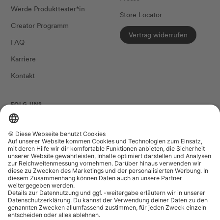
Werde Produkttester*in
Store Locator
Creator Programm
Vertrag widerrufen
FAQ
Karriere
Kontakt
FOLG UNS
Land/Region
Sprache
Niederlande (EUR €)
Deutsch
The Female Company
Datenschutzeinstellungen