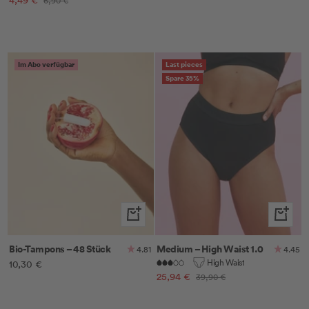
4,49 €
6,90 €
Preis
Im Abo verfügbar
Last pieces
Spare 35%
Schnellansicht
Schnella
Bio-Tampons – 48 Stück
Medium – High Waist 1.0
4.81
4.45
High Waist
Angebotspreis
10,30 €
Angebotspreis
25,94 €
Regulärer
39,90 €
Preis