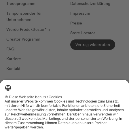
Treueprogramm
Datenschutzerklärung
Tamponspender für
Impressum
Unternehmen
Presse
Werde Produkttester*in
Store Locator
Creator Programm
Vertrag widerrufen
FAQ
Karriere
Kontakt
FOLG UNS
Land/Region
Sprache
Niederlande (EUR €)
Deutsch