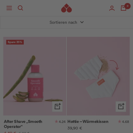
Direkt
0
Navigation
zum
Inhalt
Sortieren nach
Spare 35%
In
In
den
den
Warenkorb
Warenk
After Shave „Smooth
Hottie – Wärmekissen
4.24
4.68
Operator“
Angebotspreis
39,90 €
Angebotspreis
Regulärer