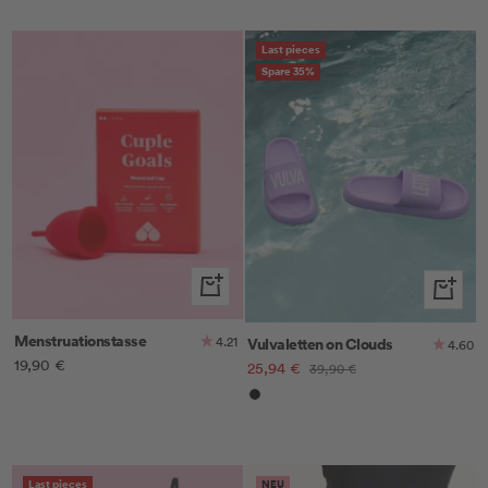
Last pieces
Spare 35%
In
Schnella
den
Warenkorb
Menstruationstasse
4.21
Vulvaletten on Clouds
4.60
Angebotspreis
19,90 €
Angebotspreis
25,94 €
Regulärer
39,90 €
Preis
Schwarz
Last pieces
NEU