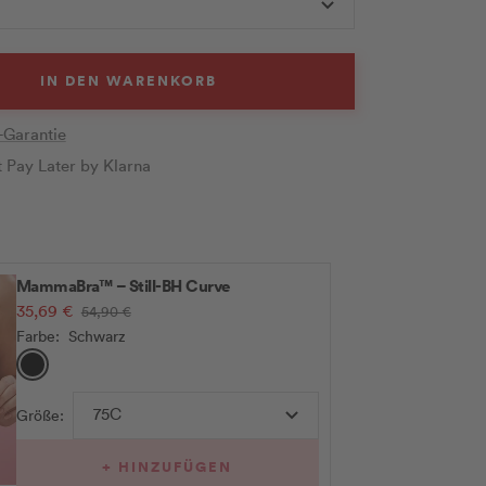
IN DEN WARENKORB
-Garantie
t Pay Later by Klarna
MammaBra™ – Still-BH Curve
Angebotspreis
35,69 €
Regulärer
54,90 €
Preis
Farbe:
Schwarz
Schwarz
75C
Größe:
+ HINZUFÜGEN