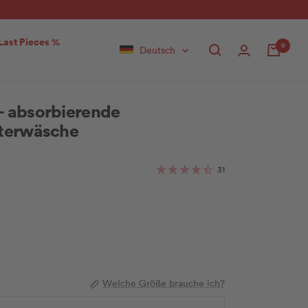
Last Pieces %
0
Sprache
Deutsch
 absorbierende
terwäsche
31
Welche Größe brauche ich?