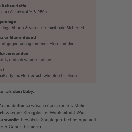
e Schadstoffe
1.000 Schadstoffe & PFAs.
geinlage
inlage hinten & vorne für maximale Sicherheit
maler Gummibund
stet gegen unangenehmes Einschneiden
derverwenden
astik, einfach wieder nutzen.
st
Panty ins Gefrierfach wie eine
Eisbinde
r als dein Baby.
ochenbettunterwäsche überarbeitet. Mehr
rt
, weniger Struggles im Wochenbett! Was
aumwolle
, bewährte Sauglagen-Technologie und
 der Geburt brauchst.