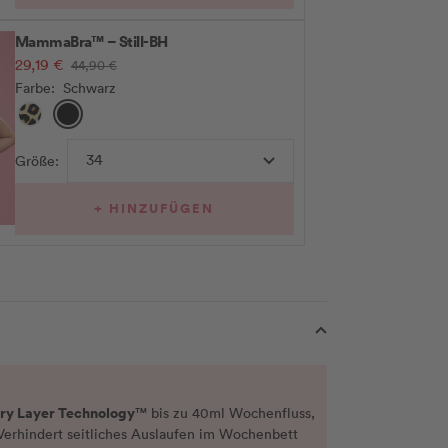
MammaBra™ – Still-BH
Angebotspreis
29,19 €
Regulärer
44,90 €
Preis
Farbe:
Schwarz
Leo
Schwarz
34
Größe:
+ HINZUFÜGEN
ry Layer Technology
™ bis zu 40ml Wochenfluss,
Verhindert seitliches Auslaufen im Wochenbett