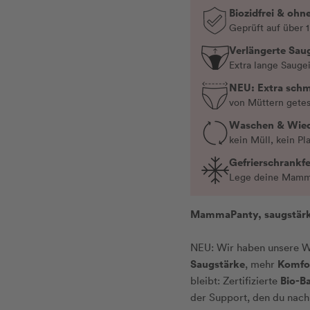
Biozidfrei & ohn
Geprüft auf über 
Verlängerte Sau
Extra lange Sauge
NEU: Extra sch
von Müttern gete
Waschen & Wie
kein Müll, kein Pl
Gefrierschrankfe
Lege deine Mamma
MammaPanty, saugstärke
NEU: Wir haben unsere W
Saugstärke
Komfo
, mehr
Bio-B
bleibt: Zertifizierte
der Support, den du nach