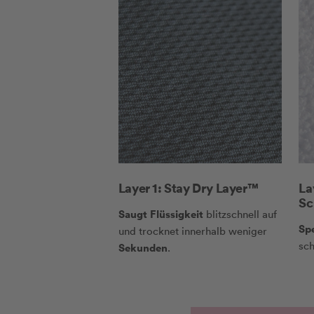
Layer 1: Stay Dry Layer™
La
Sc
Saugt Flüssigkeit
blitzschnell auf
Sp
und trocknet innerhalb weniger
sch
Sekunden
.