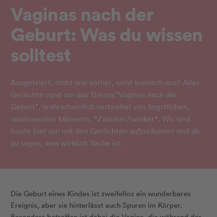
Vaginas nach der
Geburt: Was du wissen
solltest
Ausgeleiert, nicht wie vorher, sieht komisch aus? Alles
Gerüchte rund um das Thema "Vaginas nach der
Geburt", wahrscheinlich verbreitet von ängstlichen,
unwissenden Männern, *ZwinkerZwinker*. Wir sind
heute hier um mit den Gerüchten aufzuräumen und dir
zu sagen, was wirklich Sache ist.
Die Geburt eines Kindes ist zweifellos ein wunderbares
Ereignis, aber sie hinterlässt auch Spuren im Körper.
Besonders betroffen ist dabei die Vagina, die während der