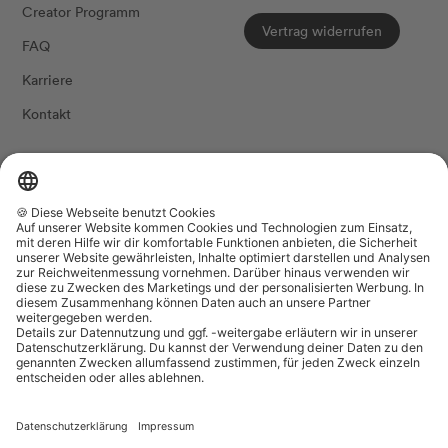
Creator Programm
Vertrag widerrufen
FAQ
Karriere
Kontakt
FOLG UNS
Land/Region
Sprache
Luxemburg (EUR €)
Deutsch
The Female Company
Datenschutzeinstellungen
Wir akzeptieren