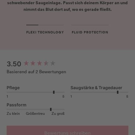
schwebender Saugeinlage
. Passt sich
deinem Körper
an und
nimmt das Blut dort auf, wo es
gerade fließt
.
FLEXI TECHNOLOGY
FLUID PROTECTION
New content loaded
3.50
Basierend auf 2 Bewertungen
Pflege
Saugstärke & Tragedauer
1
5
1
5
Passform
Zu klein
Größentreu
Zu groß
Bewertung schreiben