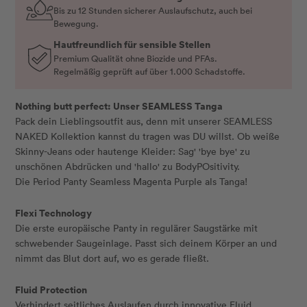
Bis zu 12 Stunden sicherer Auslaufschutz, auch bei
Bewegung.
Hautfreundlich für sensible Stellen
Premium Qualität ohne Biozide und PFAs.
Regelmäßig geprüft auf über 1.000 Schadstoffe.
Nothing butt perfect: Unser SEAMLESS Tanga
Pack dein Lieblingsoutfit aus, denn mit unserer SEAMLESS
NAKED Kollektion kannst du tragen was DU willst. Ob weiße
Skinny-Jeans oder hautenge Kleider: Sag' 'bye bye' zu
unschönen Abdrücken und 'hallo' zu BodyPOsitivity.
Die Period Panty Seamless Magenta Purple als Tanga!
Flexi Technology
Die erste europäische Panty in regulärer Saugstärke mit
schwebender Saugeinlage. Passt sich deinem Körper an und
nimmt das Blut dort auf, wo es gerade fließt.
Fluid Protection
Verhindert seitliches Auslaufen durch innovative Fluid