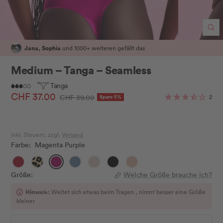
Zo
Jana, Sophia
und 1000+ weiteren gefällt das
Medium – Tanga – Seamless
Tanga
Angebotspreis
CHF 37.00
Regulärer
2
CHF 39.00
Spare 5%
Preis
inkl. Steuern. zzgl.
Versand
Farbe:
Magenta Purple
Cherry
Leo
Magenta
Peacock
Sand
Schwarz
Sienna
Purple
Größe:
Welche Größe brauche ich?
Hinweis:
Weitet sich etwas beim Tragen , nimm' besser eine Größe
kleiner