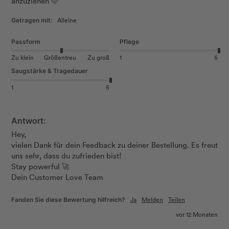
anzuziehen 🩷
Alleine
Getragen mit:
Passform
Pflege
Zu klein
Größentreu
Zu groß
1
5
Saugstärke & Tragedauer
1
5
Antwort:
Hey, 

vielen Dank für dein Feedback zu deiner Bestellung. Es freut 
uns sehr, dass du zufrieden bist! 

Stay powerful 🚀                                                      

Dein Customer Love Team
Ja
Melden
Teilen
Fanden Sie diese Bewertung hilfreich?
vor 12 Monaten