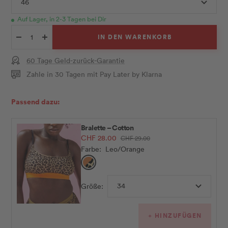
46
Auf Lager, in 2-3 Tagen bei Dir
IN DEN WARENKORB
Menge
Menge
verringern
erhöhen
60 Tage Geld-zurück-Garantie
Zahle in 30 Tagen mit Pay Later by Klarna
Passend dazu:
Bralette – Cotton
Angebotspreis
CHF 28.00
Regulärer
CHF 29.00
Preis
Farbe:
Leo/Orange
Leo/Orange
34
Größe:
+ HINZUFÜGEN