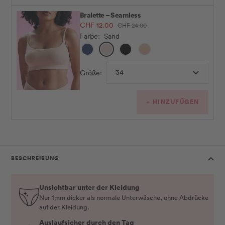
Bralette – Seamless
Angebotspreis
CHF 12.00
Regulärer
CHF 24.00
Preis
Farbe:
Sand
Midnight
Sand
Schwarz
Sienna
Blue
34
Größe:
+ HINZUFÜGEN
BESCHREIBUNG
Unsichtbar unter der Kleidung
Nur 1mm dicker als normale Unterwäsche, ohne Abdrücke
auf der Kleidung.
Auslaufsicher durch den Tag