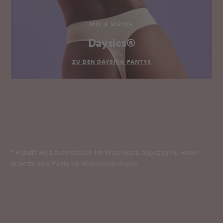
MIX & MATCH
Daysics®
ZU DEN DAYSIC® PANTYS
* Rabatt wird automatisch im Warenkorb abgezogen, wenn
Bralette und Panty im Warenkorb liegen