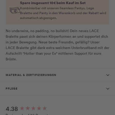
Spare insgesamt 10€ beim Kauf im Set
Kombinierbar mit unseren Seamless Pantys. Lege
Bralette und Panty in den Warenkorb und der Rabatt wird
automatisch abgezogen.
No underwire, no padding, no bullshit! Dein neues LACE
Bralette passt sich deinen Körperformen an und supportet dich
in jeder Bewegung. Neue beste Freundin, gefällig? Unser
LACE Bralette gibt dank extra weichem Unterbrustband mit der
Aufschrift "Hotter than your Ex" mittleren Support für eure
Brüste.
MATERIAL & ZERTIFIZIERUNGEN
PFLEGE
New content loaded
4.38