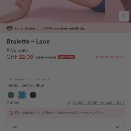
Zo
Jana, Sophia
und 1000+ weiteren gefällt das
Bralette – Lace
Bralette
Angebotspreis
CHF 22.00
Regulärer
25
CHF 34.00
Spare 35%
Preis
inkl. Steuern. zzgl.
Versand
Farbe:
Electric Blue
Botanical
Electric
Schwarz
Garden
Blue
Größe:
Welche Größe brauche ich?
Fällt sehr klein aus! Bestell lieber zwei Nummern größer.
34