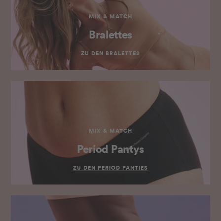
MIX & MATCH
Bralettes
ZU DEN BRALETTES
MIX & MATCH
Period Pantys
ZU DEN PERIOD PANTIES