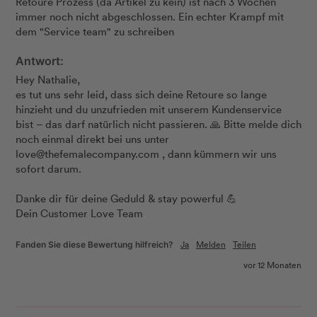
Retoure Prozess (da Artikel zu kein) ist nach 3 Wochen 
immer noch nicht abgeschlossen. Ein echter Krampf mit 
dem "Service team" zu schreiben 
Antwort:
Hey Nathalie,

es tut uns sehr leid, dass sich deine Retoure so lange 
hinzieht und du unzufrieden mit unserem Kundenservice 
bist – das darf natürlich nicht passieren. 🙏 Bitte melde dich 
noch einmal direkt bei uns unter 
love@thefemalecompany.com , dann kümmern wir uns 
sofort darum.

Danke dir für deine Geduld & stay powerful 💪

Dein Customer Love Team
Ja
Melden
Teilen
Fanden Sie diese Bewertung hilfreich?
vor 12 Monaten