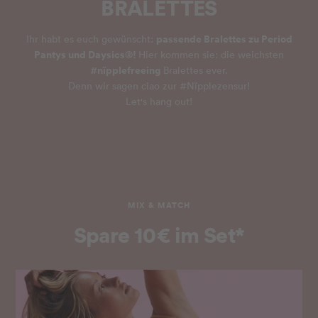
BRALETTES
passende Bralettes zu Period
Ihr habt es euch gewünscht:
Pantys und Daysics®!
Hier kommen sie: die weichsten
#nïpplefreeing
Bralettes ever.
Denn wir sagen ciao zur #Nïpplezensur!
Let's hang out!
MIX & MATCH
Spare 10€ im Set*