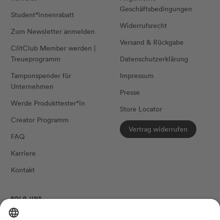
Geschäftsbedingungen
Student*innenrabatt
Widerrufsrecht
Zum Newsletter anmelden
Versand & Rückgabe
ClitClub Member werden |
Treueprogramm
Datenschutzerklärung
Tamponspender für
Impressum
Unternehmen
Presse
Werde Produkttester*in
Store Locator
Creator Programm
Vertrag widerrufen
FAQ
Karriere
Kontakt
FOLG UNS