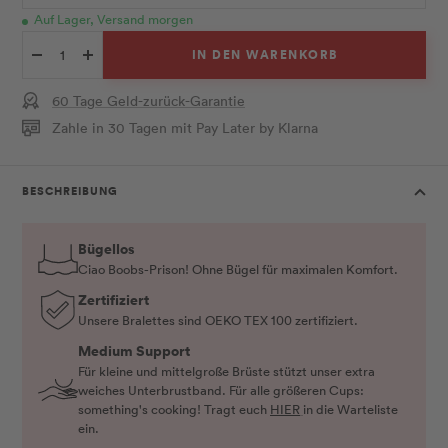
Auf Lager, Versand morgen
IN DEN WARENKORB
Menge
Menge
verringern
erhöhen
60 Tage Geld-zurück-Garantie
Zahle in 30 Tagen mit Pay Later by Klarna
BESCHREIBUNG
Bügellos
Ciao Boobs-Prison! Ohne Bügel für maximalen Komfort.
Zertifiziert
Unsere Bralettes sind OEKO TEX 100 zertifiziert.
Medium Support
Für kleine und mittelgroße Brüste stützt unser extra
weiches Unterbrustband. Für alle größeren Cups:
something's cooking! Tragt euch
HIER
in die Warteliste
ein.