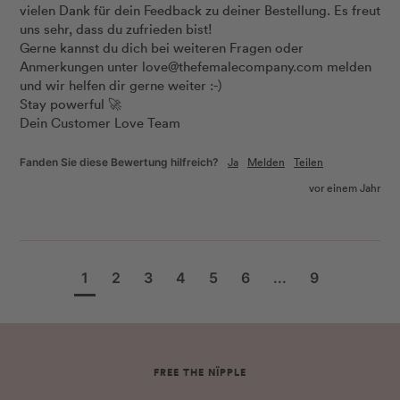
vielen Dank für dein Feedback zu deiner Bestellung. Es freut 
uns sehr, dass du zufrieden bist! 

Gerne kannst du dich bei weiteren Fragen oder 
Anmerkungen unter love@thefemalecompany.com melden 
und wir helfen dir gerne weiter :-) 

Stay powerful 🚀 

Dein Customer Love Team
Ja
Melden
Teilen
Fanden Sie diese Bewertung hilfreich?
vor einem Jahr
1
2
3
4
5
6
...
9
FREE THE NÏPPLE