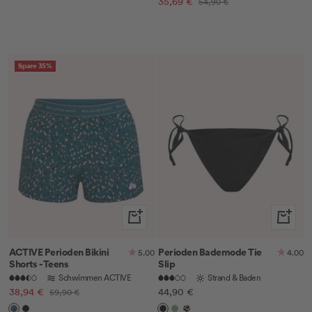
Angebotspreis
35,69 €
Regulärer
54,90 €
Preis
Spare 35%
Schnellansicht
Schnella
ACTIVE Perioden Bikini
Perioden Bademode Tie
5.00
4.00
Shorts - Teens
Slip
Schwimmen ACTIVE
Strand & Baden
Angebotspreis
Angebotspreis
38,94 €
Regulärer
44,90 €
59,90 €
Preis