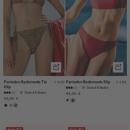
White
Schnellansicht
Schnella
Perioden Bademode Tie
Perioden Bademode Slip
4.00
3.94
Slip
Strand & Baden
Strand & Baden
Angebotspreis
44,90 €
Angebotspreis
44,90 €
Black
Ruby
Black
Khaki
Leo
&
Red
Off-
White
Spare 35%
Spare 35%