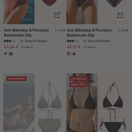
Schnellansicht
Schnella
Set: Bikinitop & Perioden
Set: Bikinitop & Perioden
3.94
3.94
Bademode Slip
Bademode Slip
Strand & Baden
Strand & Baden
Angebotspreis
Angebotspreis
63,84 €
Regulärer
48,13 €
Regulärer
79,80 €
79,80 €
Preis
Preis
Black
Ruby
Black
Ruby
&
Red
&
Red
Off-
Off-
White
White
Ausverkauft
Last pieces
Spare 20%