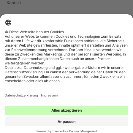
Kontakt
FOLG UNS
Land/Region
Sprache
Belgien (EUR €)
Deutsch
The Female Company
Datenschutzeinstellungen
Wir akzeptieren
Werde jetzt ClitClub Mitglied