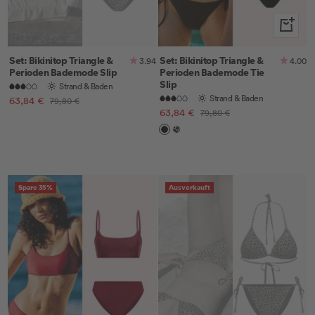
Schnella
Set: Bikinitop Triangle &
Set: Bikinitop Triangle &
3.94
4.00
Perioden Bademode Slip
Perioden Bademode Tie
Slip
Strand & Baden
Strand & Baden
Angebotspreis
63,84 €
Regulärer
79,80 €
Angebotspreis
63,84 €
Regulärer
Preis
79,80 €
Preis
Black
Leo
Spare 35%
Ausverkauft