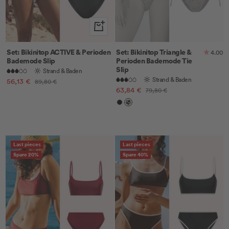
Schnellansicht
Set: Bikinitop ACTIVE & Perioden
Set: Bikinitop Triangle &
4.00
Bademode Slip
Perioden Bademode Tie
Slip
Strand & Baden
Strand & Baden
Angebotspreis
56,13 €
Regulärer
89,80 €
Angebotspreis
63,84 €
Regulärer
Preis
79,80 €
Preis
Black
Leo
Last pieces
Last pieces
Spare 20%
Spare 40%