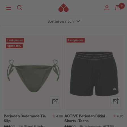
Direkt
0
Navigation
zum
Inhalt
Sortieren nach
Last pieces
Last pieces
Spare 35%
Schnellansicht
Schnella
Perioden Bademode Tie
ACTIVE Perioden Bikini
4.00
4.20
Slip
Shorts - Teens
Strand & Baden
Schwimmen ACTIVE