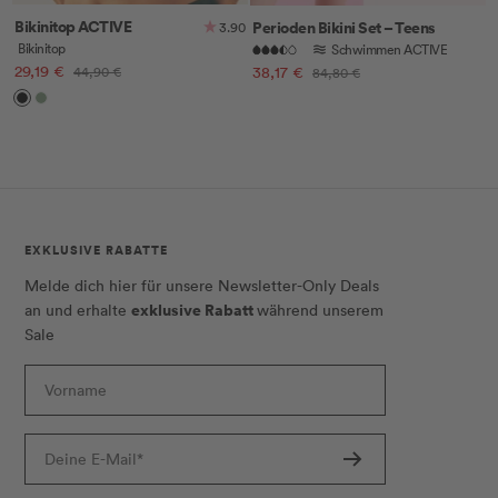
Bikinitop ACTIVE
Perioden Bikini Set – Teens
3.90
Bikinitop
Schwimmen ACTIVE
Angebotspreis
Angebotspreis
29,19 €
Regulärer
38,17 €
Regulärer
44,90 €
84,80 €
Preis
Preis
Black
Khaki
EXKLUSIVE RABATTE
Melde dich hier für unsere Newsletter-Only Deals
exklusive Rabatt
an und erhalte
während unserem
Sale
Vorname
Deine E-Mail*