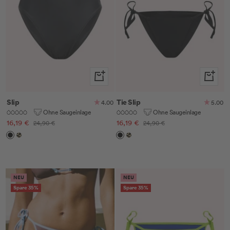
Schnellansicht
Schnella
Slip
Tie Slip
4.00
5.00
Ohne Saugeinlage
Ohne Saugeinlage
Angebotspreis
Angebotspreis
16,19 €
Regulärer
16,19 €
Regulärer
24,90 €
24,90 €
Preis
Preis
Black
Leo
Black
Leo
NEU
NEU
Spare 35%
Spare 35%