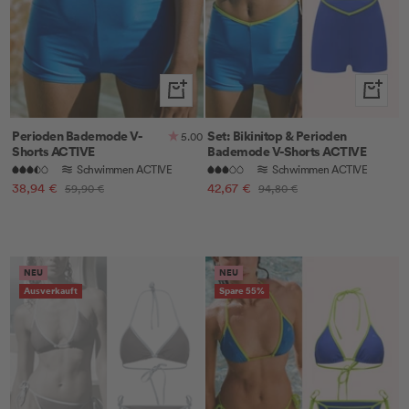
Schnellansicht
Schnella
Perioden Bademode V-
Set: Bikinitop & Perioden
5.00
Shorts ACTIVE
Bademode V-Shorts ACTIVE
Schwimmen ACTIVE
Schwimmen ACTIVE
Angebotspreis
Angebotspreis
38,94 €
Regulärer
42,67 €
Regulärer
59,90 €
94,80 €
Preis
Preis
NEU
NEU
Ausverkauft
Spare 55%