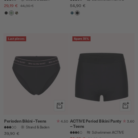
Angebotspreis
Angebotspreis
29,19 €
Regulärer
54,90 €
44,90 €
Preis
Black
Khaki
Leo
Pattern
Schwarz
Green
Last pieces
Spare 35%
Schnellansicht
Schnella
Perioden Bikini - Teens
ACTIVE Period Bikini Panty
4.50
3.60
– Teens
Strand & Baden
Schwimmen ACTIVE
Angebotspreis
39,90 €