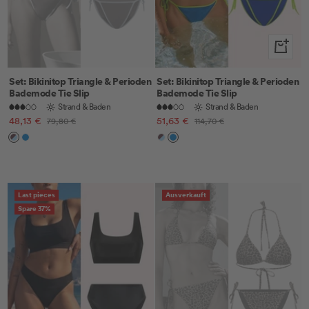
Schnella
Set: Bikinitop Triangle & Perioden
Set: Bikinitop Triangle & Perioden
Bademode Tie Slip
Bademode Tie Slip
Strand & Baden
Strand & Baden
Angebotspreis
Angebotspreis
48,13 €
Regulärer
51,63 €
Regulärer
79,80 €
114,70 €
Preis
Preis
Cocoa
Electric
Cocoa
Electric
Plum
Blue
Plum
Blue
Last pieces
Ausverkauft
Spare 37%