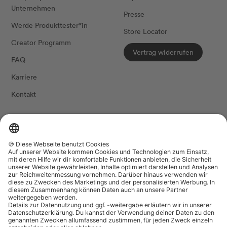
Unternehmen
Presse
Werde Produkttester*in
Store Locator
Creator Programm
Vertrag widerrufen
FAQ
Karriere
Kontakt
FOLG UNS
Land/Region
Sprache
Belgien (EUR €)
Deutsch
The Female Company
Datenschutzeinstellungen