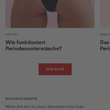
HOW TO
EDUCA
Wie funktioniert
Das 
Periodenunterwäsche?
Per
ZUM BLOG
EXKLUSIVE RABATTE
Melde dich hier für unsere Newsletter-Only Deals