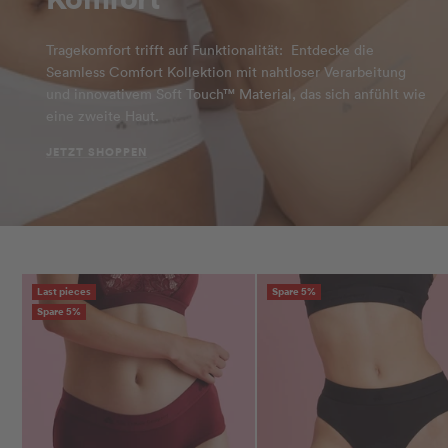
Tragekomfort trifft auf Funktionalität: Entdecke die
Seamless Comfort Kollektion mit nahtloser Verarbeitung
und innovativem Soft Touch™ Material, das sich anfühlt wie
eine zweite Haut.
JETZT SHOPPEN
Last pieces
Spare 5%
Spare 5%