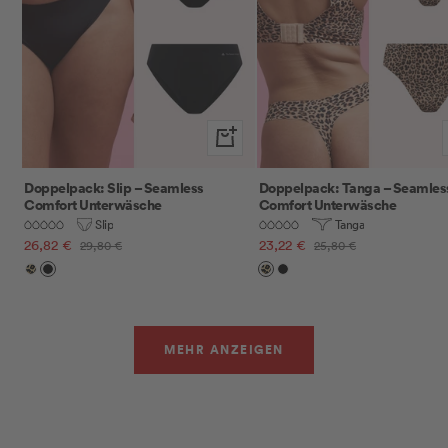
Schnellansicht
Doppelpack: Slip – Seamless
Doppelpack: Tanga – Seamles
Comfort Unterwäsche
Comfort Unterwäsche
Slip
Tanga
Angebotspreis
Angebotspreis
26,82 €
Regulärer
23,22 €
Regulärer
29,80 €
25,80 €
Preis
Preis
Leo
Schwarz
Leo
Schwarz
MEHR ANZEIGEN