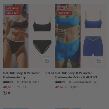
White
Last pieces
NEU
Spare 40%
Spare 55%
Schnellansicht
Schnella
Set: Bikinitop & Perioden
Set: Bikinitop & Perioden
3.94
Bademode Slip
Bademode V-Shorts ACTIVE
Strand & Baden
Schwimmen ACTIVE
Angebotspreis
Angebotspreis
48,13 €
Regulärer
42,67 €
Regulärer
79,80 €
94,80 €
Preis
Preis
Black
Ruby
&
Red
Off-