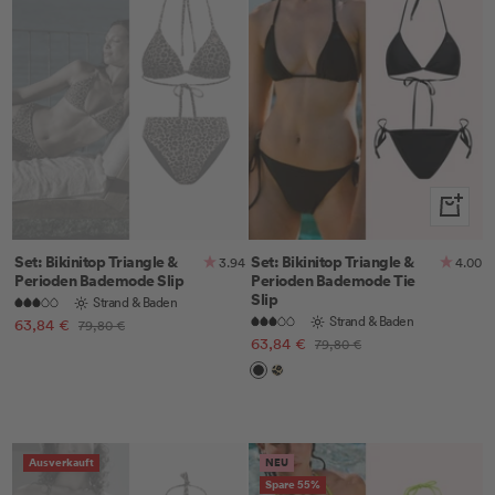
Schnella
Set: Bikinitop Triangle &
Set: Bikinitop Triangle &
3.94
4.00
Perioden Bademode Slip
Perioden Bademode Tie
Slip
Strand & Baden
Strand & Baden
Angebotspreis
63,84 €
Regulärer
79,80 €
Angebotspreis
63,84 €
Regulärer
Preis
79,80 €
Preis
Black
Leo
Ausverkauft
NEU
Spare 55%