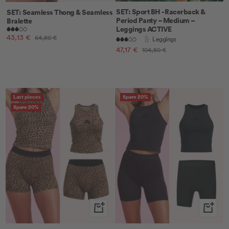
SET: Sport BH - Racerback &
SET: Seamless Thong & Seamless
Period Panty – Medium –
Bralette
Leggings ACTIVE
Angebotspreis
43,13 €
Regulärer
64,80 €
Leggings
Preis
Angebotspreis
47,17 €
Regulärer
104,80 €
Preis
Last pieces
Spare 20%
Spare 20%
Schnellansicht
Schnella