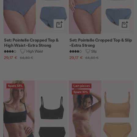
Schnellansicht
Schnella
Set: Pointelle Cropped Top &
Set: Pointelle Cropped Top & Slip
High Waist - Extra Strong
- Extra Strong
High Waist
Slip
Angebotspreis
Angebotspreis
29,17 €
Regulärer
29,17 €
Regulärer
64,80 €
64,80 €
Preis
Preis
Spare 33%
Last pieces
Spare 10%