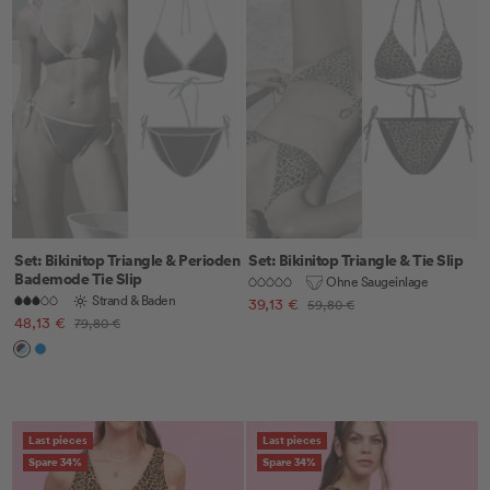
Set: Bikinitop Triangle & Perioden
Set: Bikinitop Triangle & Tie Slip
Bademode Tie Slip
Ohne Saugeinlage
Strand & Baden
Angebotspreis
39,13 €
Regulärer
59,80 €
Angebotspreis
48,13 €
Regulärer
79,80 €
Preis
Preis
Cocoa
Electric
Plum
Blue
Last pieces
Last pieces
Spare 34%
Spare 34%