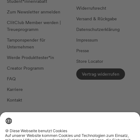
Student*innenrabatt
Widerrufsrecht
Zum Newsletter anmelden
Versand & Rückgabe
ClitClub Member werden |
Treueprogramm
Datenschutzerklärung
Tamponspender für
Impressum
Unternehmen
Presse
Werde Produkttester*in
Store Locator
Creator Programm
Vertrag widerrufen
FAQ
Karriere
Kontakt
FOLG UNS