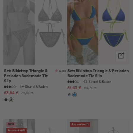
Schnella
Set: Bikinitop Triangle &
Set: Bikinitop Triangle & Perioden
4.00
Perioden Bademode Tie
Bademode Tie Slip
Slip
Strand & Baden
Strand & Baden
Angebotspreis
51,63 €
Regulärer
114,70 €
Angebotspreis
63,84 €
Regulärer
79,80 €
Preis
Cocoa
Electric
Preis
Black
Leo
Plum
Blue
NEU
Ausverkauft
Ausverkauft