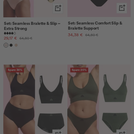
Schnella
Schnellansicht
Set: Seamless Comfort Slip &
Set: Seamless Bralette & Slip –
Bralette Support
Extra Strong
Angebotspreis
34,38 €
Regulärer
64,80 €
Angebotspreis
29,17 €
Regulärer
64,80 €
Preis
Preis
Sand
Schwarz
Sienna
Spare 36%
Spare 20%