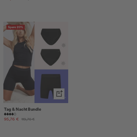
Preis
Preis
Spare 20%
Schnellansicht
Tag & Nacht Bundle
Angebotspreis
95,76 €
Regulärer
119,70 €
Preis