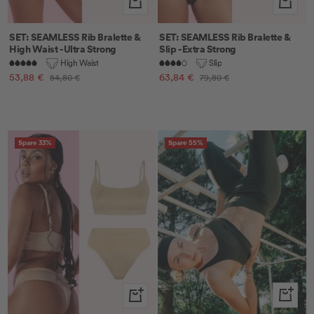
Schnellansicht
Schnella
SET: SEAMLESS Rib Bralette &
SET: SEAMLESS Rib Bralette &
High Waist - Ultra Strong
Slip - Extra Strong
High Waist
Slip
Angebotspreis
Angebotspreis
53,88 €
Regulärer
63,84 €
Regulärer
84,80 €
79,80 €
Preis
Preis
Spare 33%
Spare 55%
Schnella
Schnellansicht