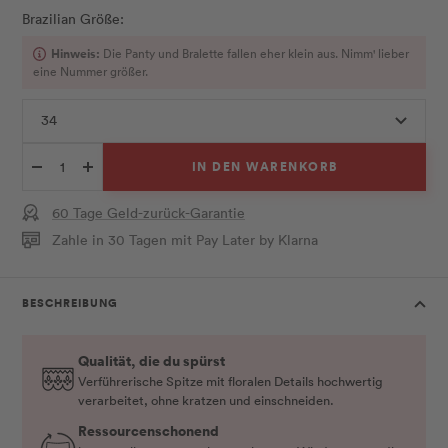
Brazilian Größe:
Hinweis:
Die Panty und Bralette fallen eher klein aus. Nimm' lieber
eine Nummer größer.
34
IN DEN WARENKORB
Menge
Menge
verringern
erhöhen
60 Tage Geld-zurück-Garantie
Zahle in 30 Tagen mit Pay Later by Klarna
BESCHREIBUNG
Qualität, die du spürst
Verführerische Spitze mit floralen Details hochwertig
verarbeitet, ohne kratzen und einschneiden.
Ressourcenschonend