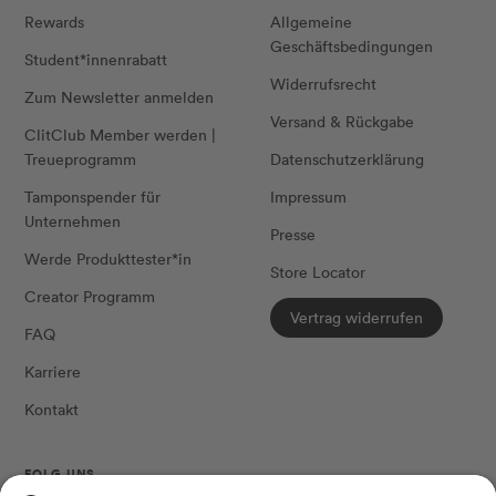
Rewards
Allgemeine
Geschäftsbedingungen
Student*innenrabatt
Widerrufsrecht
Zum Newsletter anmelden
Versand & Rückgabe
ClitClub Member werden |
Treueprogramm
Datenschutzerklärung
Tamponspender für
Impressum
Unternehmen
Presse
Werde Produkttester*in
Store Locator
Creator Programm
Vertrag widerrufen
FAQ
Karriere
Kontakt
FOLG UNS