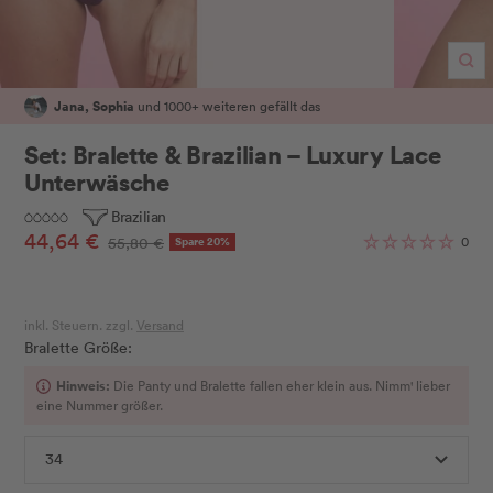
Zo
Jana, Sophia
und 1000+ weiteren gefällt das
Set: Bralette & Brazilian – Luxury Lace
Unterwäsche
Brazilian
Angebotspreis
44,64 €
Regulärer
0
55,80 €
Spare 20%
Preis
inkl. Steuern. zzgl.
Versand
Bralette Größe:
Hinweis:
Die Panty und Bralette fallen eher klein aus. Nimm' lieber
eine Nummer größer.
34