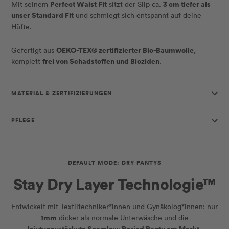
Perfect Waist Fit
3 cm tiefer als
Mit seinem
sitzt der Slip ca.
unser Standard Fit
und schmiegt sich entspannt auf deine
Hüfte.
OEKO-TEX® zertifizierter Bio-Baumwolle
Gefertigt aus
,
frei von Schadstoffen und Bioziden
komplett
.
MATERIAL & ZERTIFIZIERUNGEN
PFLEGE
DEFAULT MODE: DRY PANTYS
Stay Dry Layer Technologie™
Entwickelt mit Textiltechniker*innen und Gynäkolog*innen: nur
1mm
dicker als normale Unterwäsche und die
leistungsstärkste Seamless Period Panty am Markt
.