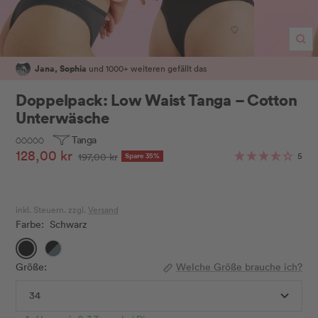
Zo
Jana, Sophia
und 1000+ weiteren gefällt das
Doppelpack: Low Waist Tanga – Cotton
Unterwäsche
Tanga
Angebotspreis
128,00 kr
Regulärer
5
197,00 kr
Spare 35%
Preis
inkl. Steuern. zzgl.
Versand
Farbe:
Schwarz
Schwarz
Schwarz/Misty
Blue
Größe:
Welche Größe brauche ich?
34