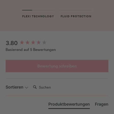
FLEXI TECHNOLOGY
FLUID PROTECTION
New content loaded
3.80
Basierend auf 5 Bewertungen
Bewertung schreiben
Suchen:
Sortieren
Produktbewertungen
Fragen