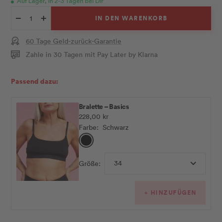
Auf Lager, in 2-3 Tagen bei Dir
IN DEN WARENKORB
Menge
Menge
verringern
erhöhen
60 Tage Geld-zurück-Garantie
Zahle in 30 Tagen mit Pay Later by Klarna
Passend dazu:
Bralette – Basics
Angebotspreis
228,00 kr
Farbe:
Schwarz
Schwarz
34
Größe:
+ HINZUFÜGEN