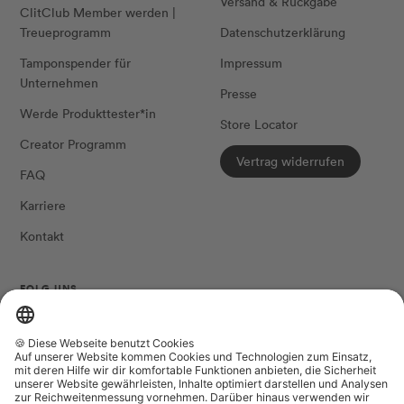
Versand & Rückgabe
ClitClub Member werden |
Treueprogramm
Datenschutzerklärung
Tamponspender für
Impressum
Unternehmen
Presse
Werde Produkttester*in
Store Locator
Creator Programm
Vertrag widerrufen
FAQ
Karriere
Kontakt
FOLG UNS
Land/Region
Sprache