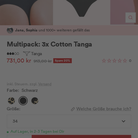
Zo
Jana, Sophia
und 1000+ weiteren gefällt das
Multipack: 3x Cotton Tanga
Tanga
Angebotspreis
731,00 kr
Regulärer
0
913,00 kr
Spare 20%
Preis
inkl. Steuern. zzgl.
Versand
Farbe:
Schwarz
Leo
Schwarz
Schwarz/Leo
Größe:
Welche Größe brauche ich?
34
Auf Lager, in 2-3 Tagen bei Dir