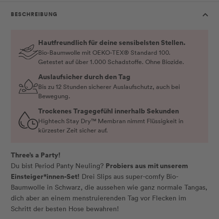
BESCHREIBUNG
Hautfreundlich für deine sensibelsten Stellen.
Bio-Baumwolle mit OEKO-TEX® Standard 100.
Getestet auf über 1.000 Schadstoffe. Ohne Biozide.
Auslaufsicher durch den Tag
Bis zu 12 Stunden sicherer Auslaufschutz, auch bei
Bewegung.
Trockenes Tragegefühl innerhalb Sekunden
Hightech Stay Dry™ Membran nimmt Flüssigkeit in
kürzester Zeit sicher auf.
Three’s a Party!
Probiers aus mit unserem
Du bist Period Panty Neuling?
Einsteiger*innen-Set!
Drei Slips aus super-comfy Bio-
Baumwolle in Schwarz, die aussehen wie ganz normale Tangas,
dich aber an einem menstruierenden Tag vor Flecken im
Schritt der besten Hose bewahren!