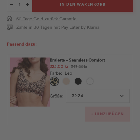
IN DEN WARENKORB
Menge
Menge
verringern
erhöhen
60 Tage Geld-zurück-Garantie
Zahle in 30 Tagen mit Pay Later by Klarna
Passend dazu:
Bralette – Seamless Comfort
Angebotspreis
223,00 kr
Regulärer
343,00 kr
Preis
Farbe:
Leo
Leo
Nude
Schwarz
Weiß
32-34
Größe:
+ HINZUFÜGEN