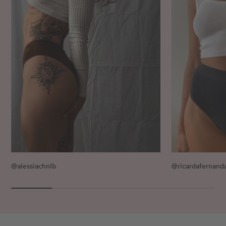
@alessiachnlb
@ricardafernand