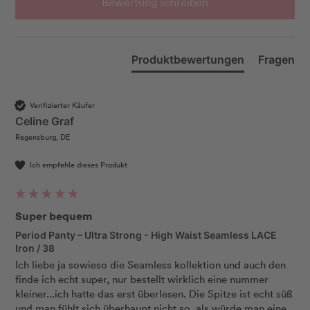
Bewertung schreiben
Produktbewertungen
Fragen
Verifizierter Käufer
Celine Graf
Regensburg, DE
Ich empfehle dieses Produkt
Super bequem
Period Panty – Ultra Strong - High Waist Seamless LACE
Iron / 38
Ich liebe ja sowieso die Seamless kollektion und auch den 
finde ich echt super, nur bestellt wirklich eine nummer 
kleiner...ich hatte das erst überlesen. Die Spitze ist echt süß 
und man fühlt sich überhaupt nicht so, als würde man eine 