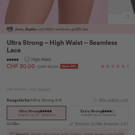
Zo
Jana, Sophia
und 1000+ weiteren gefällt das
Ultra Strong – High Waist – Seamless
Lace
High Waist
Angebotspreis
CHF 30.00
Regulärer
1
CHF 43.00
Spare 30%
Preis
inkl. Steuern. zzgl.
Versand
Saugstärke:
Ultra Strong 5/5
Wie wähle ich?
Ultra Strong
Extra Strong
ersetzt ca. 6+ Tampons
ersetzt ca. 4 Tampons
Größe:
Welche Größe brauche ich?
Hinweis:
Weitet sich etwas beim Tragen , nimm' besser eine Größe