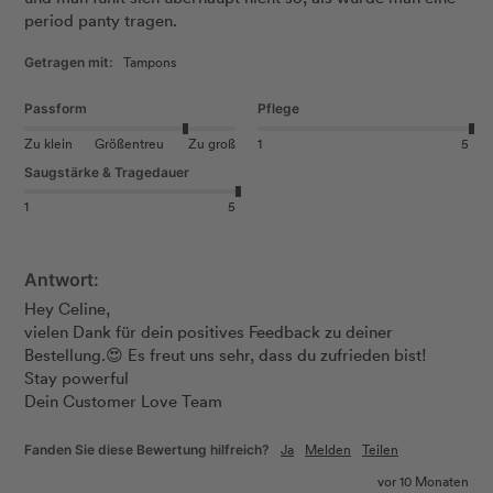
period panty tragen. 
Tampons
Getragen mit:
Passform
Pflege
Zu klein
Größentreu
Zu groß
1
5
Saugstärke & Tragedauer
1
5
Antwort:
Hey Celine, 

vielen Dank für dein positives Feedback zu deiner 
Bestellung.😍 Es freut uns sehr, dass du zufrieden bist! 

Stay powerful  

Dein Customer Love Team
Ja
Melden
Teilen
Fanden Sie diese Bewertung hilfreich?
vor 10 Monaten