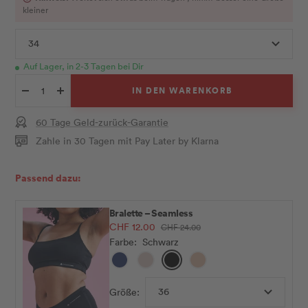
kleiner
34
Auf Lager, in 2-3 Tagen bei Dir
IN DEN WARENKORB
Menge
Menge
verringern
erhöhen
60 Tage Geld-zurück-Garantie
Zahle in 30 Tagen mit Pay Later by Klarna
Passend dazu:
Bralette – Seamless
Angebotspreis
CHF 12.00
Regulärer
CHF 24.00
Preis
Farbe:
Schwarz
Midnight
Sand
Schwarz
Sienna
Blue
36
Größe: