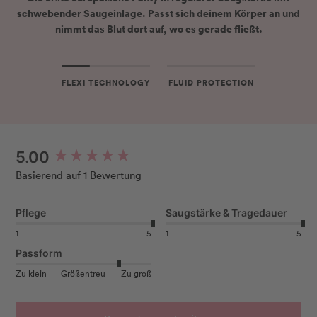
schwebender Saugeinlage
. Passt sich
deinem Körper
an und
nimmt das Blut dort auf, wo es
gerade fließt
.
FLEXI TECHNOLOGY
FLUID PROTECTION
New content loaded
5.00
Basierend auf 1 Bewertung
Pflege
Saugstärke & Tragedauer
1
5
1
5
Passform
Zu klein
Größentreu
Zu groß