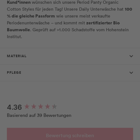
Kund*innen
wünschen sich unsere Period Panty Organic
100
Cotton Styles für jeden Tag! Unsere Daily Unterwäsche hat
% die gleiche Passform
wie unsere meist verkaufte
zertifizierter Bio
Periodenunterwäsche – und kommt mit
Baumwolle
. Geprüft auf >1.000 Schadstoffe vom Hohenstein
Institut.
MATERIAL
PFLEGE
New content loaded
4.36
Basierend auf 39 Bewertungen
Bewertung schreiben