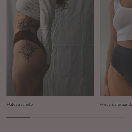
@alessiachnlb
@ricardafernand