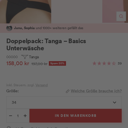
Zo
Jana, Sophia
und 1000+ weiteren gefällt das
Doppelpack: Tanga – Basics
Unterwäsche
Tanga
Angebotspreis
158,00 kr
Regulärer
39
197,00 kr
Spare 20%
Preis
inkl. Steuern. zzgl.
Versand
Größe:
Welche Größe brauche ich?
34
IN DEN WARENKORB
Menge
Menge
verringern
erhöhen