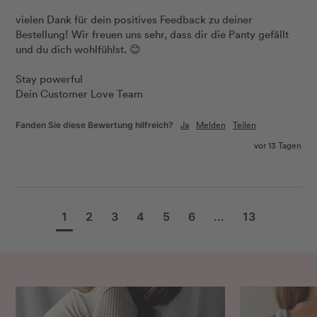
vielen Dank für dein positives Feedback zu deiner 
Bestellung! Wir freuen uns sehr, dass dir die Panty gefällt 
und du dich wohlfühlst. 😊

Stay powerful 

Dein Customer Love Team
Ja
Melden
Teilen
Fanden Sie diese Bewertung hilfreich?
vor 13 Tagen
1
2
3
4
5
6
...
13