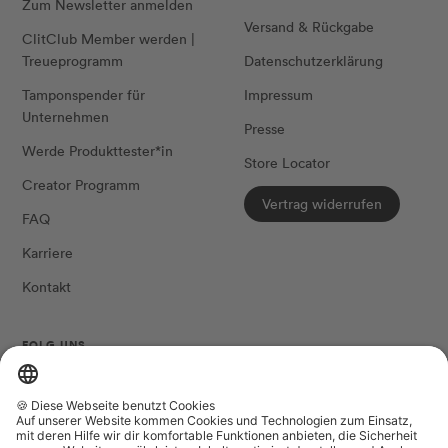
Zum Newsletter anmelden
Versand & Rückgabe
ClitClub Member werden |
Treueprogramm
Datenschutzerklärung
Tamponspender für
Impressum
Unternehmen
Presse
Werde Produkttester*in
Store Locator
Creator Programm
Vertrag widerrufen
FAQ
Karriere
Kontakt
FOLG UNS