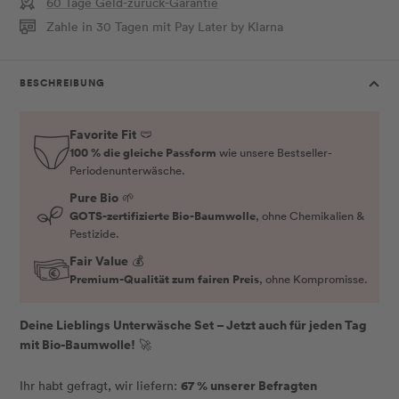
60 Tage Geld-zurück-Garantie
Zahle in 30 Tagen mit Pay Later by Klarna
BESCHREIBUNG
Favorite Fit
🩲
100 % die gleiche Passform
wie unsere Bestseller-
Periodenunterwäsche.
Pure Bio
🌱
GOTS-zertifizierte Bio-Baumwolle
, ohne Chemikalien &
Pestizide.
Fair Value
💰
Premium-Qualität zum fairen Preis
, ohne Kompromisse.
Deine Lieblings Unterwäsche Set – Jetzt auch für jeden Tag
mit Bio-Baumwolle!
🚀
67 % unserer Befragten
Ihr habt gefragt, wir liefern: