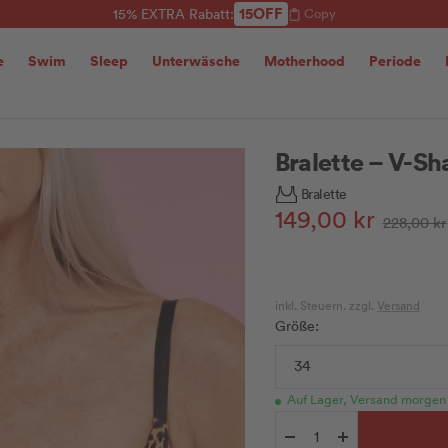
15OFF
15% EXTRA Rabatt:
Copy
e
Swim
Sleep
Unterwäsche
Motherhood
Periode
Bralette – V-S
Bralette
Angebotspreis
149,00 kr
Regulärer
228,00 kr
Preis
inkl. Steuern. zzgl.
Versand
Größe:
34
Auf Lager, Versand morgen
Menge
Menge