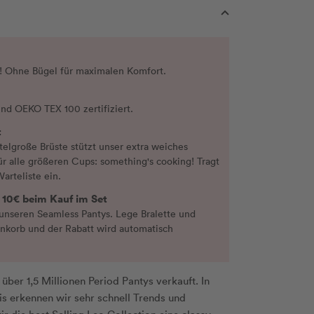
! Ohne Bügel für maximalen Komfort.
ind OEKO TEX 100 zertifiziert.
t
telgroße Brüste stützt unser extra weiches
ür alle größeren Cups: something's cooking! Tragt
Warteliste ein.
 10€ beim Kauf im Set
unseren Seamless Pantys. Lege Bralette und
nkorb und der Rabatt wird automatisch
ber 1,5 Millionen Period Pantys verkauft. In
s erkennen wir sehr schnell Trends und