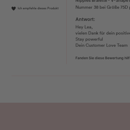
Nïpples Bralette - V-Shape 
Nummer 38 bei Größe 75D pas
Ich empfehle dieses Produkt
Antwort:
Hey Lea, 

vielen Dank für dein positiv
Stay powerful  

Dein Customer Love Team
Fanden Sie diese Bewertung hilf