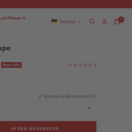
Last Pieces %
0
Sprache
Deutsch
hape
Carolyn ist
Spare 35%
5
Welche Größe brauche ich?
IN DEN WARENKORB