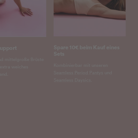
Spare 10€ beim Kauf eines
upport
Sets
nd mittelgroße Brüste
Kombinierbar mit unseren
 extra weiches
Seamless Period Pantys
und
and.
Seamless Daysics
.