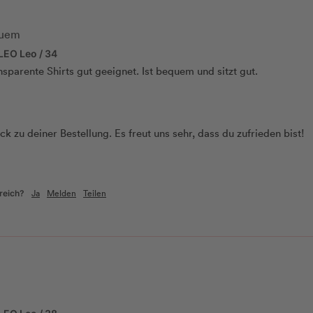
quem
LEO Leo / 34
nsparente Shirts gut geeignet. Ist bequem und sitzt gut.
k zu deiner Bestellung. Es freut uns sehr, dass du zufrieden bist! 

                              

Ja
Melden
Teilen
reich?