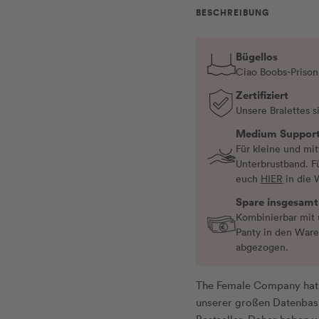
BESCHREIBUNG
Bügellos
Ciao Boobs-Prison
Zertifiziert
Unsere Bralettes s
Medium Suppor
Für kleine und mit
Unterbrustband. F
euch
HIER
in die 
Spare insgesamt
Kombinierbar mit 
Panty in den Ware
abgezogen.
The Female Company hat ü
unserer großen Datenbasi