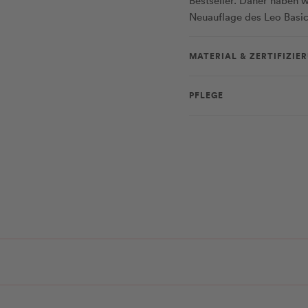
Bestseller. Daher haben w
Neuauflage des Leo Basic
MATERIAL & ZERTIFIZIE
PFLEGE