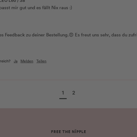
LEO Leo / 38
st mir gut und es fällt Nix raus :) 
es Feedback zu deiner Bestellung.😍 Es freut uns sehr, dass du zufri
Ja
Melden
Teilen
reich?
1
2
FREE THE NÏPPLE