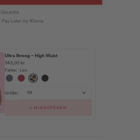
-Garantie
t Pay Later by Klarna
Ultra Strong – High Waist
Angebotspreis
343,00 kr
Farbe:
Leo
Anthrazit
Cherry
Leo
Schwarz
34
Größe:
+ HINZUFÜGEN