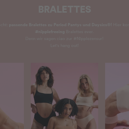
BRALETTES
passende Bralettes zu Period Pantys und Daysics®!
scht:
Hier ko
#nïpplefreeing
Bralettes ever.
Denn wir sagen ciao zur #Nïpplezensur!
Let's hang out!