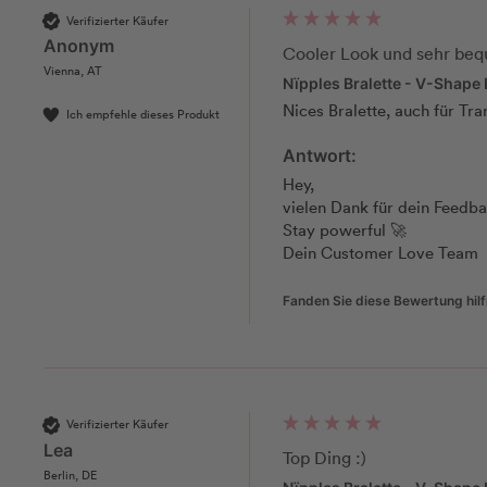
Verifizierter Käufer
Anonym
Cooler Look und sehr be
Vienna, AT
Nïpples Bralette - V-Shape 
Nices Bralette, auch für Tra
Ich empfehle dieses Produkt
Antwort:
Hey, 

vielen Dank für dein Feedbac
Stay powerful 🚀                        
Dein Customer Love Team
Fanden Sie diese Bewertung hilf
Verifizierter Käufer
Lea
Top Ding :)
Berlin, DE