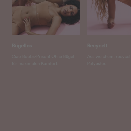
Recycelt
Bügellos
Aus weichem, recyce
Ciao Boobs-Prison! Ohne Bügel
Polyester.
für maximalen Komfort.