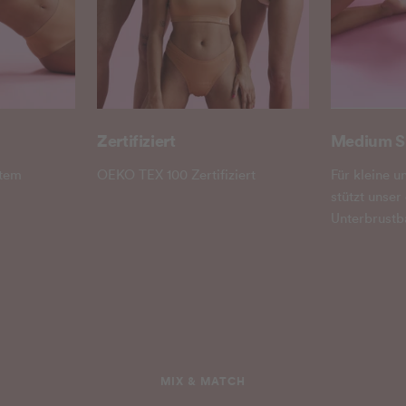
Zertifiziert
Medium S
ltem
OEKO TEX 100 Zertifiziert
Für kleine u
stützt unser
Unterbrustb
MIX & MATCH