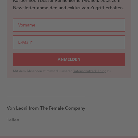
Körper noch besser kennenlernen wollen. Jetzt zum
Newsletter anmelden und exklusiven Zugriff erhalten.
ANMELDEN
Mit dem Absenden stimmst du unserer
Datenschutzerklärung
zu.
Von Leoni from The Female Company
Teilen