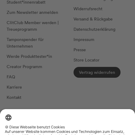
Student*innenrabatt
Widerrufsrecht
Zum Newsletter anmelden
Versand & Rückgabe
ClitClub Member werden |
Treueprogramm
Datenschutzerklärung
Tamponspender für
Impressum
Unternehmen
Presse
Werde Produkttester*in
Store Locator
Creator Programm
Vertrag widerrufen
FAQ
Karriere
Kontakt
FOLG UNS