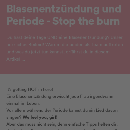
Blasenentzündung und
Periode - Stop the burn
Du hast deine Tage UND eine Blasenentzündung? Unser
herzliches Beileid! Warum die beiden als Team auftreten
und was du jetzt tun kannst, erfährst du in diesem
Artikel ...
It’s getting HOT in here!
Eine Blasenentzündung erwischt jede Frau irgendwann
einmal im Leben.
Vor allem während der Periode kannst du ein Lied davon
We feel you, girl!
singen?
Aber das muss nicht sein, denn einfache Tipps helfen dir,