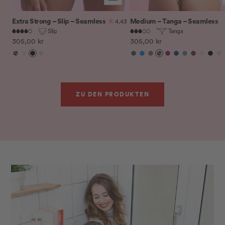
Extra Strong – Slip – Seamless
Medium – Tanga – Seamless
4.43
Slip
Tanga
Angebotspreis
Angebotspreis
305,00 kr
305,00 kr
Leo
Sand
Schwarz
Sienna
Botanical
Electric
Iron
Leo
Magenta
Midnight
Peacock
Rusty
Sand
Schw
Si
Garden
Blue
Purple
Blue
Red
ZU DEN PRODUKTEN