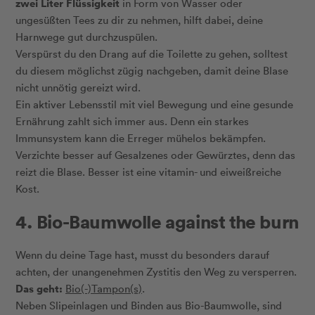
zwei Liter Flüssigkeit
in Form von Wasser oder
ungesüßten Tees zu dir zu nehmen, hilft dabei, deine
Harnwege gut durchzuspülen.
Verspürst du den Drang auf die Toilette zu gehen, solltest
du diesem möglichst zügig nachgeben, damit deine Blase
nicht unnötig gereizt wird.
Ein aktiver Lebensstil mit viel Bewegung und eine gesunde
Ernährung zahlt sich immer aus. Denn ein starkes
Immunsystem kann die Erreger mühelos bekämpfen.
Verzichte besser auf Gesalzenes oder Gewürztes, denn das
reizt die Blase. Besser ist eine vitamin- und eiweißreiche
Kost.
4. Bio-Baumwolle against the burn
Wenn du deine Tage hast, musst du besonders darauf
achten, der unangenehmen Zystitis den Weg zu versperren.
Das geht:
Bio(-)Tampon(s)
.
Neben Slipeinlagen und Binden aus Bio-Baumwolle, sind