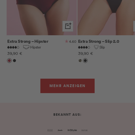
Schnellansicht
Extra Strong – Hipster
Extra Strong – Slip 2.0
4.60
Hipster
Slip
Angebotspreis
Angebotspreis
39,90 €
39,90 €
Cherry
Schwarz
Leo
Schwarz
MEHR ANZEIGEN
BEKANNT AUS: