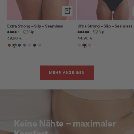
Schnellansicht
Extra Strong – Slip – Seamless
Ultra Strong – Slip – Seamless
Slip
Slip
Angebotspreis
Angebotspreis
39,90 €
44,90 €
Cherry
Leo
Midnight
Peacock
Sand
Schwarz
Sienna
Sand
Schwarz
Sienna
Blue
MEHR ANZEIGEN
Keine Nähte – maximaler
Komfort