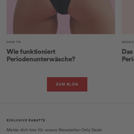
HOW TO
EDUCA
Wie funktioniert
Das 
Periodenunterwäsche?
Per
ZUM BLOG
EXKLUSIVE RABATTE
Melde dich hier für unsere Newsletter-Only Deals