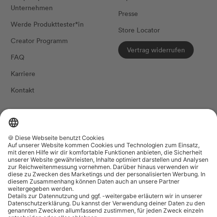
Unternehmen
Presse
Werde Produkttester*in
Store Locator
Creator Programm
Vertrag widerrufen
FAQ
Karriere
Kontakt
FOLG UNS
Land/Region
Sprache
Deutschland (EUR €)
Deutsch
The Female Company
Datenschutzeinstellungen