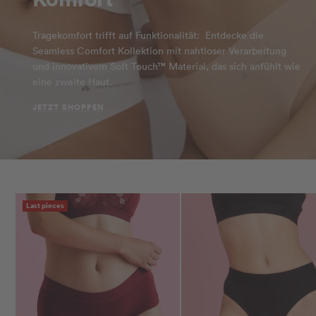
Tragekomfort trifft auf Funktionalität: Entdecke die
Seamless Comfort Kollektion mit nahtloser Verarbeitung
und innovativem Soft Touch™ Material, das sich anfühlt wie
eine zweite Haut.
JETZT SHOPPEN
Last pieces