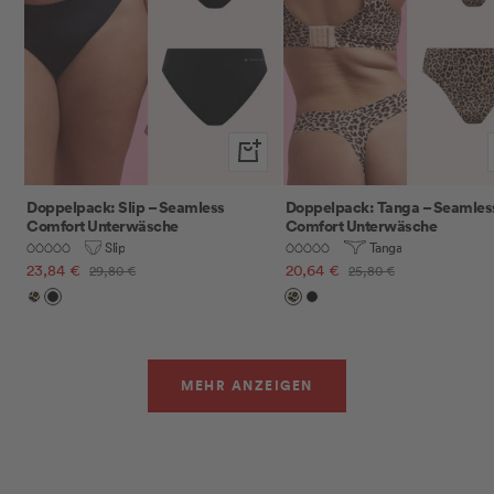
Schnellansicht
Doppelpack: Slip – Seamless
Doppelpack: Tanga – Seamles
Comfort Unterwäsche
Comfort Unterwäsche
Slip
Tanga
Angebotspreis
Angebotspreis
23,84 €
Regulärer
20,64 €
Regulärer
29,80 €
25,80 €
Preis
Preis
Leo
Schwarz
Leo
Schwarz
MEHR ANZEIGEN