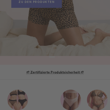
0 % Schadstoffe. 0 % Biozide.
100 % zertifizierter Komfort.
ZUR KOLLEKTION
Zur
Zur
Slide
Slide
1
2

Kostenloser Versand ab 65€
gehen
gehen